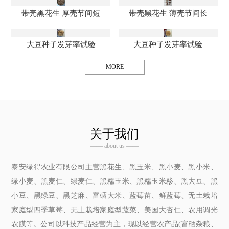
带壳黑花生 厚壳节间短
带壳黑花生 薄壳节间长
大豆种子发芽率试验
大豆种子发芽率试验
MORE
关于我们
—— about us ——
泰安绿得农业有限公司主营黑花生、黑玉米、黑小麦、黑小米、
绿小麦、黑麦仁、绿麦仁、黑糯玉米、黑糯玉米糁、黑大豆、黑
小豆、黑绿豆、黑芝麻、富硒大米、蓝莓苗、鲜蓝莓、无土栽培
家庭型四季草莓、无土栽培家庭型蔬菜、美国大杏仁、农用调光
农膜等。公司以科技产品经营为主，现以经营农产品(富硒杂粮、