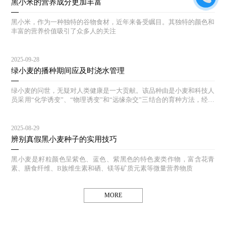
黑小米的营养成分更加丰富
黑小米，作为一种独特的谷物食材，近年来备受瞩目。其独特的颜色和
丰富的营养价值吸引了众多人的关注
2025-09-28
绿小麦的播种期间应及时浇水管理
绿小麦的问世，无疑对人类健康是一大贡献。该品种由是小麦和科技人
员采用“化学诱变”、“物理诱变”和“远缘杂交”三结合的育种方法，经过
多年的选育和对照实验，其生态结构合理，能达到高产、等特点。
2025-08-29
辨别真假黑小麦种子的实用技巧
黑小麦是籽粒颜色呈紫色、蓝色、紫黑色的特色麦类作物，富含花青
素、膳食纤维、B族维生素和硒、镁等矿质元素等微量营养物质
MORE