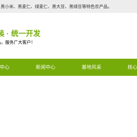
、黑小米、黑麦仁、绿麦仁、黑大豆、黑绿豆等特色农产品。
 · 统一开发
品，服务广大客户！
中心
新闻中心
基地风采
核
农产品
行业新闻
种苗
公司新闻
调光膜
技术支持
ned constant CON_PHONE_V2 -
有机肥
n a future version of PHP) in
/www
农产品
e
59