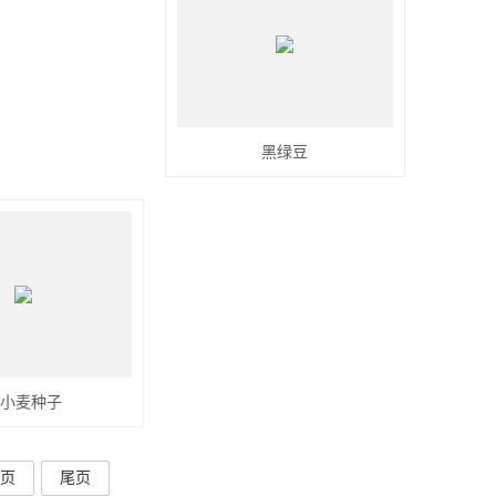
黑绿豆
黑小麦种子
页
尾页