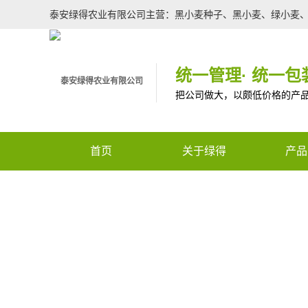
泰安绿得农业有限公司主营：黑小麦种子、黑小麦、绿小麦
统一管理· 统一包装
把公司做大，以颇低价格的产
首页
关于绿得
产品
re not found.
核心服务
特色
全国咨询热线
企业文化
种子
企业荣誉
农用
Warning
: Use of undefi
生物
(this will throw an Error i
有机
m/template/top.php
on lin