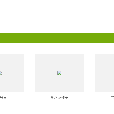
乌豆
黑芝麻种子