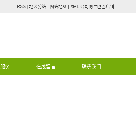
RSS
|
地区分站
|
网站地图
|
XML
公司阿里巴巴店铺
心服务
在线留言
联系我们
 assumed 'CON_PHONE_V2'
/wwwroot/lvdenongye.co