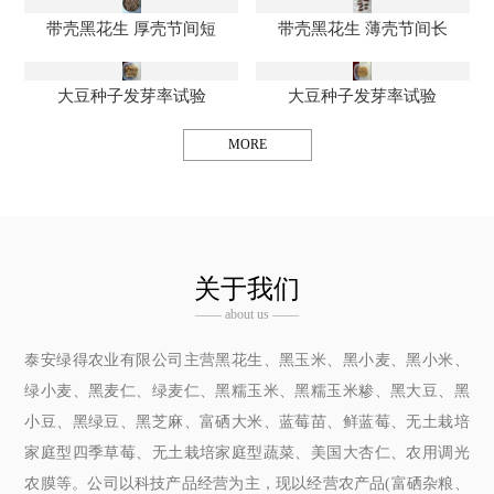
带壳黑花生 厚壳节间短
带壳黑花生 薄壳节间长
大豆种子发芽率试验
大豆种子发芽率试验
MORE
关于我们
—— about us ——
泰安绿得农业有限公司主营黑花生、黑玉米、黑小麦、黑小米、
绿小麦、黑麦仁、绿麦仁、黑糯玉米、黑糯玉米糁、黑大豆、黑
小豆、黑绿豆、黑芝麻、富硒大米、蓝莓苗、鲜蓝莓、无土栽培
家庭型四季草莓、无土栽培家庭型蔬菜、美国大杏仁、农用调光
农膜等。公司以科技产品经营为主，现以经营农产品(富硒杂粮、