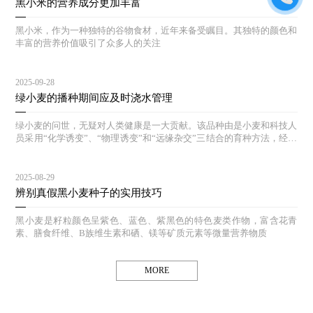
黑小米的营养成分更加丰富
黑小米，作为一种独特的谷物食材，近年来备受瞩目。其独特的颜色和
丰富的营养价值吸引了众多人的关注
2025-09-28
绿小麦的播种期间应及时浇水管理
绿小麦的问世，无疑对人类健康是一大贡献。该品种由是小麦和科技人
员采用“化学诱变”、“物理诱变”和“远缘杂交”三结合的育种方法，经过
多年的选育和对照实验，其生态结构合理，能达到高产、等特点。
2025-08-29
辨别真假黑小麦种子的实用技巧
黑小麦是籽粒颜色呈紫色、蓝色、紫黑色的特色麦类作物，富含花青
素、膳食纤维、B族维生素和硒、镁等矿质元素等微量营养物质
MORE