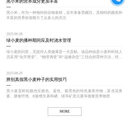
黑小米的营养成分更加丰富
黑小米，作为一种独特的谷物食材，近年来备受瞩目。其独特的颜色和
丰富的营养价值吸引了众多人的关注
2025-09-28
绿小麦的播种期间应及时浇水管理
绿小麦的问世，无疑对人类健康是一大贡献。该品种由是小麦和科技人
员采用“化学诱变”、“物理诱变”和“远缘杂交”三结合的育种方法，经过
多年的选育和对照实验，其生态结构合理，能达到高产、等特点。
2025-08-29
辨别真假黑小麦种子的实用技巧
黑小麦是籽粒颜色呈紫色、蓝色、紫黑色的特色麦类作物，富含花青
素、膳食纤维、B族维生素和硒、镁等矿质元素等微量营养物质
MORE