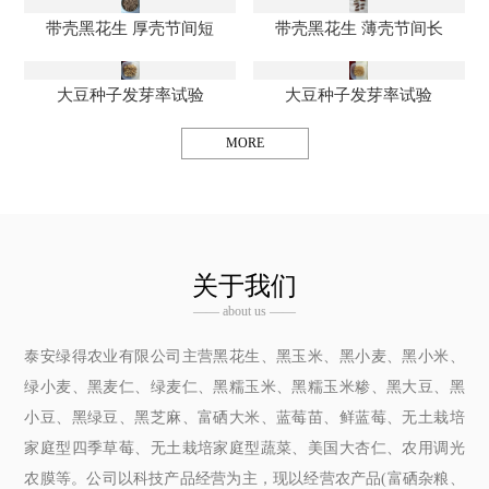
带壳黑花生 厚壳节间短
带壳黑花生 薄壳节间长
大豆种子发芽率试验
大豆种子发芽率试验
MORE
关于我们
—— about us ——
泰安绿得农业有限公司主营黑花生、黑玉米、黑小麦、黑小米、
绿小麦、黑麦仁、绿麦仁、黑糯玉米、黑糯玉米糁、黑大豆、黑
小豆、黑绿豆、黑芝麻、富硒大米、蓝莓苗、鲜蓝莓、无土栽培
家庭型四季草莓、无土栽培家庭型蔬菜、美国大杏仁、农用调光
农膜等。公司以科技产品经营为主，现以经营农产品(富硒杂粮、