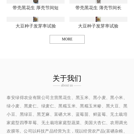
带壳黑花生 厚壳节间短
带壳黑花生 薄壳节间长
大豆种子发芽率试验
大豆种子发芽率试验
MORE
关于我们
—— about us ——
泰安绿得农业有限公司主营黑花生、黑玉米、黑小麦、黑小米、
绿小麦、黑麦仁、绿麦仁、黑糯玉米、黑糯玉米糁、黑大豆、黑
小豆、黑绿豆、黑芝麻、富硒大米、蓝莓苗、鲜蓝莓、无土栽培
家庭型四季草莓、无土栽培家庭型蔬菜、美国大杏仁、农用调光
农膜等。公司以科技产品经营为主，现以经营农产品(富硒杂粮、