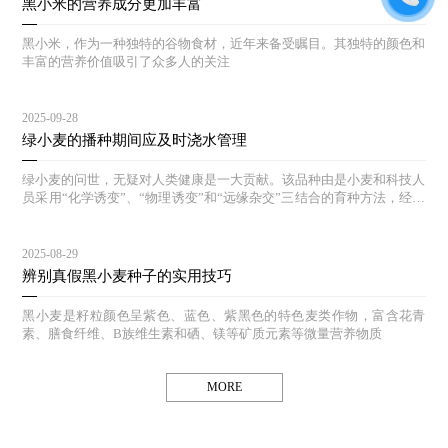
黑小米的营养成分更加丰富
黑小米，作为一种独特的谷物食材，近年来备受瞩目。其独特的颜色和
丰富的营养价值吸引了众多人的关注
2025-09-28
绿小麦的播种期间应及时浇水管理
绿小麦的问世，无疑对人类健康是一大贡献。该品种由是小麦和科技人
员采用“化学诱变”、“物理诱变”和“远缘杂交”三结合的育种方法，经过
多年的选育和对照实验，其生态结构合理，能达到高产、等特点。
2025-08-29
辨别真假黑小麦种子的实用技巧
黑小麦是籽粒颜色呈紫色、蓝色、紫黑色的特色麦类作物，富含花青
素、膳食纤维、B族维生素和硒、镁等矿质元素等微量营养物质
MORE