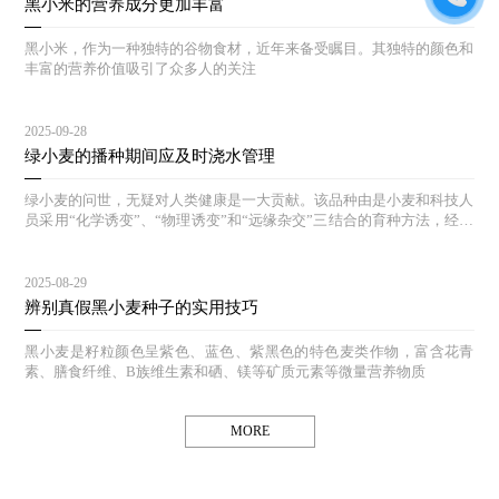
黑小米的营养成分更加丰富
黑小米，作为一种独特的谷物食材，近年来备受瞩目。其独特的颜色和
丰富的营养价值吸引了众多人的关注
2025-09-28
绿小麦的播种期间应及时浇水管理
绿小麦的问世，无疑对人类健康是一大贡献。该品种由是小麦和科技人
员采用“化学诱变”、“物理诱变”和“远缘杂交”三结合的育种方法，经过
多年的选育和对照实验，其生态结构合理，能达到高产、等特点。
2025-08-29
辨别真假黑小麦种子的实用技巧
黑小麦是籽粒颜色呈紫色、蓝色、紫黑色的特色麦类作物，富含花青
素、膳食纤维、B族维生素和硒、镁等矿质元素等微量营养物质
MORE