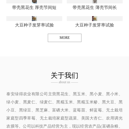
带壳黑花生 厚壳节间短
带壳黑花生 薄壳节间长
大豆种子发芽率试验
大豆种子发芽率试验
MORE
关于我们
—— about us ——
泰安绿得农业有限公司主营黑花生、黑玉米、黑小麦、黑小米、
绿小麦、黑麦仁、绿麦仁、黑糯玉米、黑糯玉米糁、黑大豆、黑
小豆、黑绿豆、黑芝麻、富硒大米、蓝莓苗、鲜蓝莓、无土栽培
家庭型四季草莓、无土栽培家庭型蔬菜、美国大杏仁、农用调光
农膜等。公司以科技产品经营为主，现以经营农产品(富硒杂粮、