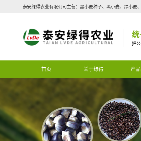
泰安绿得农业有限公司主营：黑小麦种子、黑小麦、绿小麦
统
把公
首页
关于绿得
产品
核心服务
特色
全国咨询热线
企业文化
种子
企业荣誉
农用
Warning
: Use of undefi
生物
(this will throw an Error i
有机
m/template/top.php
on lin