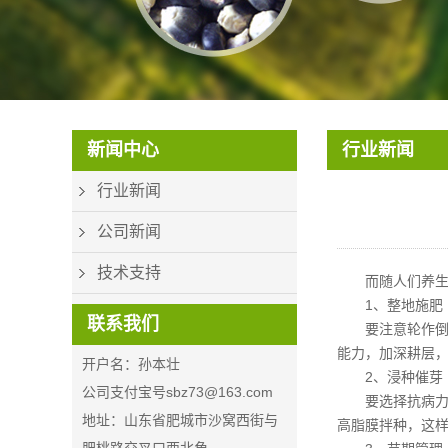
CON_PHONE_V2
新闻中心
行业新闻
行业新闻
公司新闻
技术支持
而随人们养
1、整地施肥
联系我们
要注意轮作
能力，加深耕层
开户名：孙本壮
2、浸种催芽
公司支付宝号sbz73@163.com
要选择抗病力
地址：山东省肥城市沙窝西街与
高脂膜拌种，这