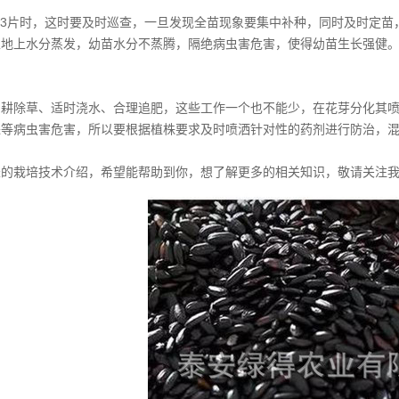
-3片时，这时要及时巡查，一旦发现全苗现象要集中补种，同时及时定苗
止地上水分蒸发，幼苗水分不蒸腾，隔绝病虫害危害，使得幼苗生长强健
中耕除草、适时浇水、合理追肥，这些工作一个也不能少，在花芽分化其
蛛等病虫害危害，所以要根据植株要求及时喷洒针对性的药剂进行防治，
米的栽培技术介绍，希望能帮助到你，想了解更多的相关知识，敬请关注