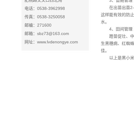
肥桃路交叉口西北角
3、苗期管理
在出苗出苗2
电话：0538-3962998
这样能有效的防
传真：0538-3250058
水。
邮编：271600
4、田间管理
邮箱：sbz73@163.com
蹬苗促壮、
网址：www.lvdenongye.com
生黑穗病、红蜘
佳。
以上是黑小