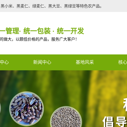
、黑小米、黑麦仁、绿麦仁、黑大豆、黑绿豆等特色农产品。
一管理· 统一包装 · 统一开发
司做大，以颇低价格的产品，服务广大客户！
中心
新闻中心
基地风采
核
农产品
行业新闻
种苗
公司新闻
调光膜
技术支持
ned constant CON_PHONE_V2 -
有机肥
n a future version of PHP) in
/www
农产品
e
59