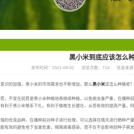
黑小米到底应该怎么
发布时间：2021-09-02
浏览次数：710
信息来源
生意识的加强，黑小米的市场需求也不断增加，那么
黑小米
该怎么种植呢
倒茬，不宜在前茬是黑小米种植地再继续种植，以免病虫害严重，在播种
，有利于黑小米根系下扎，有利于植株生长健壮，从而有效的提高产量，
强的优良品种，在播种前对种子进行处理，可以选择在晴天进行晒种产量
样能有效的避免地下虫害危害，隔离病毒感染，而不仅不会影响到种子萌