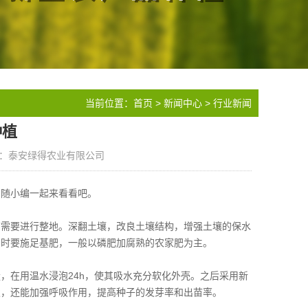
当前位置：
首页
>
新闻中心
>
行业新闻
种植
：泰安绿得农业有限公司
？随小编一起来看看吧。
前需要进行整地。深翻土壤，改良土壤结构，增强土壤的保水
同时要施足基肥，一般以磷肥加腐熟的农家肥为主。
，在用温水浸泡24h，使其吸水充分软化外壳。之后采用新
发，还能加强呼吸作用，提高种子的发芽率和出苗率。