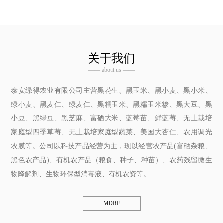
关于我们
—— about us ——
泰安绿得农业有限公司主营黑花生、黑玉米、黑小麦、黑小米、
绿小麦、黑麦仁、绿麦仁、黑糯玉米、黑糯玉米糁、黑大豆、黑
小豆、黑绿豆、黑芝麻、富硒大米、蓝莓苗、鲜蓝莓、无土栽培
家庭型四季草莓、无土栽培家庭型蔬菜、美国大杏仁、农用调光
农膜等。公司以科技产品经营为主，现以经营农产品(富硒杂粮、
黑色农产品)、有机农产品（粮食、种子、种苗）、农药残留微生
物降解剂、生物环保型消毒液、有机农资等。
MORE