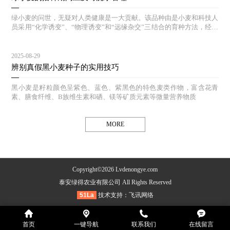
绿小麦的问世，无疑对人类健康是一大贡献。该品种由是小麦和科技人
员采用“化学诱变”、“物理诱变”和“远缘杂交”三结合的育种方法，经过
多年的选育和对照实验，其生态结构合理，能达到高产、等特点。
2025-08-29
辨别真假黑小麦种子的实用技巧
黑小麦是籽粒颜色呈紫色、蓝色、紫黑色的特色麦类作物，富含花青
素、膳食纤维、B族维生素和硒、镁等矿质元素等微量营养物质
MORE
Copyright©2026 Lvdenongye.com
泰安绿得农业有限公司 All Rights Reserved
51La
技术支持：
飞讯网络
首页
一键导航
联系我们
在线留言