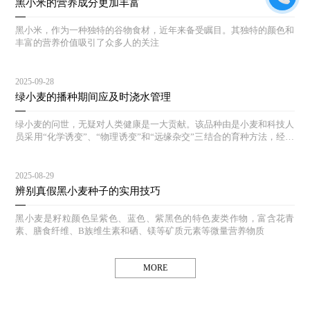
黑小米的营养成分更加丰富
黑小米，作为一种独特的谷物食材，近年来备受瞩目。其独特的颜色和
丰富的营养价值吸引了众多人的关注
2025-09-28
绿小麦的播种期间应及时浇水管理
绿小麦的问世，无疑对人类健康是一大贡献。该品种由是小麦和科技人
员采用“化学诱变”、“物理诱变”和“远缘杂交”三结合的育种方法，经过
多年的选育和对照实验，其生态结构合理，能达到高产、等特点。
2025-08-29
辨别真假黑小麦种子的实用技巧
黑小麦是籽粒颜色呈紫色、蓝色、紫黑色的特色麦类作物，富含花青
素、膳食纤维、B族维生素和硒、镁等矿质元素等微量营养物质
MORE