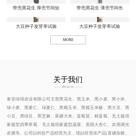
带壳黑花生 厚壳节间短
带壳黑花生 薄壳节间长
大豆种子发芽率试验
大豆种子发芽率试验
MORE
关于我们
—— about us ——
泰安绿得农业有限公司主营黑花生、黑玉米、黑小麦、黑小米、
绿小麦、黑麦仁、绿麦仁、黑糯玉米、黑糯玉米糁、黑大豆、黑
小豆、黑绿豆、黑芝麻、富硒大米、蓝莓苗、鲜蓝莓、无土栽培
家庭型四季草莓、无土栽培家庭型蔬菜、美国大杏仁、农用调光
农膜等。公司以科技产品经营为主，现以经营农产品(富硒杂粮、