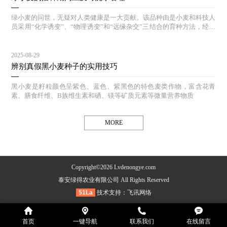
绿小麦的问世，无疑对人类健康是一大贡献。该品种由是小麦和科技人
员采用“化学诱变”、“物理诱变”和“远缘杂交”三结合的育种方法，经过
多年的选育和对照实验，其生态结构合理，能达到高产、等特点。
2025-08-29
辨别真假黑小麦种子的实用技巧
黑小麦是籽粒颜色呈紫色、蓝色、紫黑色的特色麦类作物，富含花青
素、膳食纤维、B族维生素和硒、镁等矿质元素等微量营养物质
MORE
Copyright©2026 Lvdenongye.com
泰安绿得农业有限公司 All Rights Reserved
51La
技术支持：
飞讯网络
首页
一键导航
联系我们
在线留言