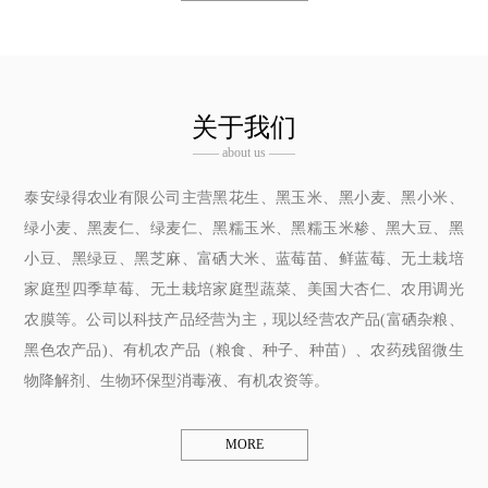
关于我们
—— about us ——
泰安绿得农业有限公司主营黑花生、黑玉米、黑小麦、黑小米、
绿小麦、黑麦仁、绿麦仁、黑糯玉米、黑糯玉米糁、黑大豆、黑
小豆、黑绿豆、黑芝麻、富硒大米、蓝莓苗、鲜蓝莓、无土栽培
家庭型四季草莓、无土栽培家庭型蔬菜、美国大杏仁、农用调光
农膜等。公司以科技产品经营为主，现以经营农产品(富硒杂粮、
黑色农产品)、有机农产品（粮食、种子、种苗）、农药残留微生
物降解剂、生物环保型消毒液、有机农资等。
MORE