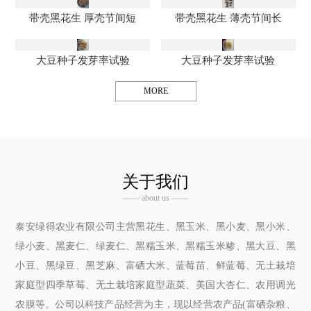
带壳黑花生 厚壳节间短
带壳黑花生 薄壳节间长
大豆种子发芽率试验
大豆种子发芽率试验
MORE
关于我们
—— about us ——
泰安绿得农业有限公司主营黑花生、黑玉米、黑小麦、黑小米、
绿小麦、黑麦仁、绿麦仁、黑糯玉米、黑糯玉米糁、黑大豆、黑
小豆、黑绿豆、黑芝麻、富硒大米、蓝莓苗、鲜蓝莓、无土栽培
家庭型四季草莓、无土栽培家庭型蔬菜、美国大杏仁、农用调光
农膜等。公司以科技产品经营为主，现以经营农产品(富硒杂粮、