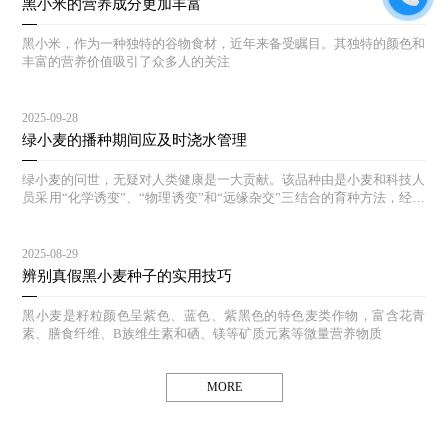
黑小米的营养成分更加丰富
黑小米，作为一种独特的谷物食材，近年来备受瞩目。其独特的颜色和
丰富的营养价值吸引了众多人的关注
2025-09-28
绿小麦的播种期间应及时浇水管理
绿小麦的问世，无疑对人类健康是一大贡献。该品种由是小麦和科技人
员采用“化学诱变”、“物理诱变”和“远缘杂交”三结合的育种方法，经过
多年的选育和对照实验，其生态结构合理，能达到高产、等特点。
2025-08-29
辨别真假黑小麦种子的实用技巧
黑小麦是籽粒颜色呈紫色、蓝色、紫黑色的特色麦类作物，富含花青
素、膳食纤维、B族维生素和硒、镁等矿质元素等微量营养物质
MORE