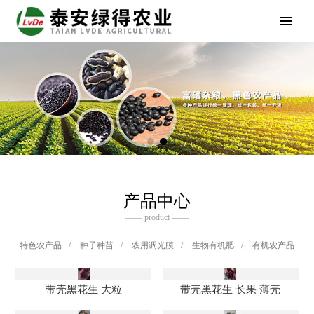
产品中心
—— product ——
特色农产品
/
种子种苗
/
农用调光膜
/
生物有机肥
/
有机农产品
带壳黑花生 大粒
带壳黑花生 长果 薄壳