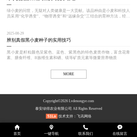
绿小麦的问世，无疑对人类健康是一大贡献。该品种由是小麦和科技人
员采用“化学诱变”、“物理诱变”和“远缘杂交”三结合的育种方法，经过
多年的选育和对照实验，其生态结构合理，能达到高产、等特点。
2025-08-29
辨别真假黑小麦种子的实用技巧
黑小麦是籽粒颜色呈紫色、蓝色、紫黑色的特色麦类作物，富含花青
素、膳食纤维、B族维生素和硒、镁等矿质元素等微量营养物质
MORE
Copyright©2026 Lvdenongye.com
泰安绿得农业有限公司 All Rights Reserved
51La
技术支持：
飞讯网络
首页
一键导航
联系我们
在线留言