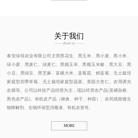
关于我们
—— about us ——
泰安绿得农业有限公司主营黑花生、黑玉米、黑小麦、黑小米、
绿小麦、黑麦仁、绿麦仁、黑糯玉米、黑糯玉米糁、黑大豆、黑
小豆、黑绿豆、黑芝麻、富硒大米、蓝莓苗、鲜蓝莓、无土栽培
家庭型四季草莓、无土栽培家庭型蔬菜、美国大杏仁、农用调光
农膜等。公司以科技产品经营为主，现以经营农产品(富硒杂粮、
黑色农产品)、有机农产品（粮食、种子、种苗）、农药残留微生
物降解剂、生物环保型消毒液、有机农资等。
MORE