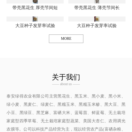
带壳黑花生 厚壳节间短
带壳黑花生 薄壳节间长
大豆种子发芽率试验
大豆种子发芽率试验
MORE
关于我们
—— about us ——
泰安绿得农业有限公司主营黑花生、黑玉米、黑小麦、黑小米、
绿小麦、黑麦仁、绿麦仁、黑糯玉米、黑糯玉米糁、黑大豆、黑
小豆、黑绿豆、黑芝麻、富硒大米、蓝莓苗、鲜蓝莓、无土栽培
家庭型四季草莓、无土栽培家庭型蔬菜、美国大杏仁、农用调光
农膜等。公司以科技产品经营为主，现以经营农产品(富硒杂粮、