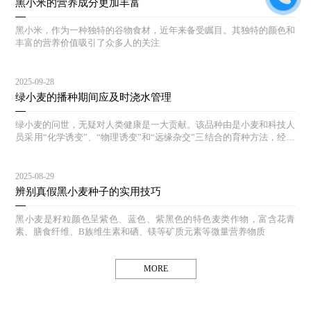
黑小米的营养成分更加丰富
黑小米，作为一种独特的谷物食材，近年来备受瞩目。其独特的颜色和
丰富的营养价值吸引了众多人的关注
2025-09-28
绿小麦的播种期间应及时浇水管理
绿小麦的问世，无疑对人类健康是一大贡献。该品种由是小麦和科技人
员采用“化学诱变”、“物理诱变”和“远缘杂交”三结合的育种方法，经过
多年的选育和对照实验，其生态结构合理，能达到高产、等特点。
2025-08-29
辨别真假黑小麦种子的实用技巧
黑小麦是籽粒颜色呈紫色、蓝色、紫黑色的特色麦类作物，富含花青
素、膳食纤维、B族维生素和硒、镁等矿质元素等微量营养物质
MORE