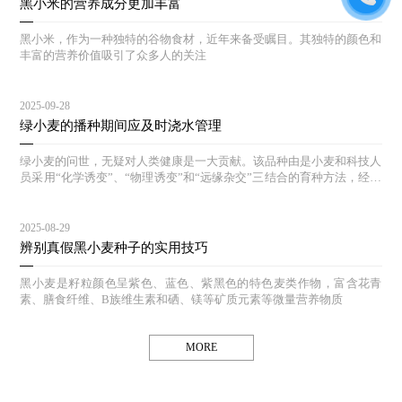
黑小米的营养成分更加丰富
黑小米，作为一种独特的谷物食材，近年来备受瞩目。其独特的颜色和
丰富的营养价值吸引了众多人的关注
2025-09-28
绿小麦的播种期间应及时浇水管理
绿小麦的问世，无疑对人类健康是一大贡献。该品种由是小麦和科技人
员采用“化学诱变”、“物理诱变”和“远缘杂交”三结合的育种方法，经过
多年的选育和对照实验，其生态结构合理，能达到高产、等特点。
2025-08-29
辨别真假黑小麦种子的实用技巧
黑小麦是籽粒颜色呈紫色、蓝色、紫黑色的特色麦类作物，富含花青
素、膳食纤维、B族维生素和硒、镁等矿质元素等微量营养物质
MORE