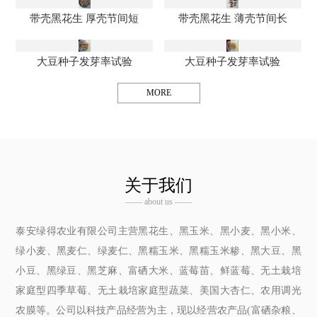
带壳黑花生 厚壳节间短
带壳黑花生 薄壳节间长
大豆种子发芽率试验
大豆种子发芽率试验
MORE
关于我们
—— about us ——
泰安绿得农业有限公司主营黑花生、黑玉米、黑小麦、黑小米、
绿小麦、黑麦仁、绿麦仁、黑糯玉米、黑糯玉米糁、黑大豆、黑
小豆、黑绿豆、黑芝麻、富硒大米、蓝莓苗、鲜蓝莓、无土栽培
家庭型四季草莓、无土栽培家庭型蔬菜、美国大杏仁、农用调光
农膜等。公司以科技产品经营为主，现以经营农产品(富硒杂粮、