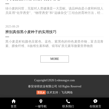
绿小麦的问世，无疑对人类健康是一大贡献。该品种由是小麦和科技人
员采用“化学诱变”、“物理诱变”和“远缘杂交”三结合的育种方法，经过
多年的选育和对照实验，其生态结构合理，能达到高产、等特点。
2025-08-29
辨别真假黑小麦种子的实用技巧
黑小麦是籽粒颜色呈紫色、蓝色、紫黑色的特色麦类作物，富含花青
素、膳食纤维、B族维生素和硒、镁等矿质元素等微量营养物质
MORE
Copyright©2026 Lvdenongye.com
泰安绿得农业有限公司 All Rights Reserved
51La
技术支持：
飞讯网络
首页
一键导航
联系我们
在线留言