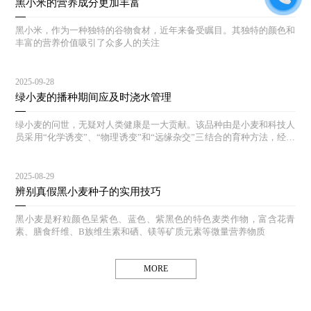
黑小米的营养成分更加丰富
黑小米，作为一种独特的谷物食材，近年来备受瞩目。其独特的颜色和
丰富的营养价值吸引了众多人的关注
2025-09-28
绿小麦的播种期间应及时浇水管理
绿小麦的问世，无疑对人类健康是一大贡献。该品种由是小麦和科技人
员采用“化学诱变”、“物理诱变”和“远缘杂交”三结合的育种方法，经过
多年的选育和对照实验，其生态结构合理，能达到高产、等特点。
2025-08-29
辨别真假黑小麦种子的实用技巧
黑小麦是籽粒颜色呈紫色、蓝色、紫黑色的特色麦类作物，富含花青
素、膳食纤维、B族维生素和硒、镁等矿质元素等微量营养物质
MORE