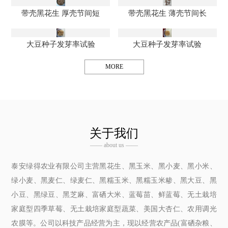
带壳黑花生 厚壳节间短
带壳黑花生 薄壳节间长
大豆种子发芽率试验
大豆种子发芽率试验
MORE
关于我们
—— about us ——
泰安绿得农业有限公司主营黑花生、黑玉米、黑小麦、黑小米、
绿小麦、黑麦仁、绿麦仁、黑糯玉米、黑糯玉米糁、黑大豆、黑
小豆、黑绿豆、黑芝麻、富硒大米、蓝莓苗、鲜蓝莓、无土栽培
家庭型四季草莓、无土栽培家庭型蔬菜、美国大杏仁、农用调光
农膜等。公司以科技产品经营为主，现以经营农产品(富硒杂粮、