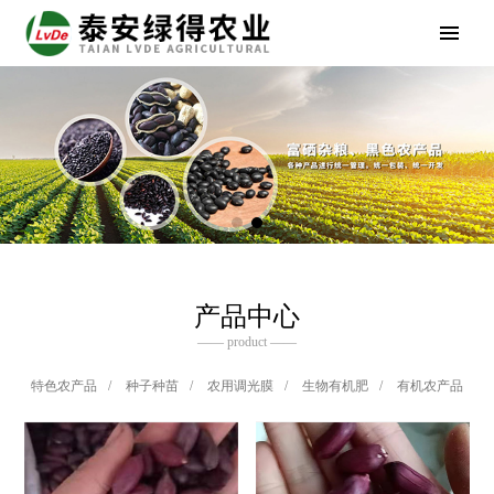
产品中心
—— product ——
特色农产品
/
种子种苗
/
农用调光膜
/
生物有机肥
/
有机农产品