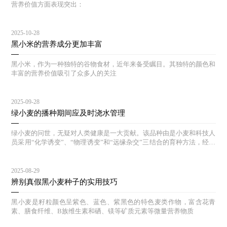
营养价值方面表现突出：
2025-10-28
黑小米的营养成分更加丰富
黑小米，作为一种独特的谷物食材，近年来备受瞩目。其独特的颜色和
丰富的营养价值吸引了众多人的关注
2025-09-28
绿小麦的播种期间应及时浇水管理
绿小麦的问世，无疑对人类健康是一大贡献。该品种由是小麦和科技人
员采用“化学诱变”、“物理诱变”和“远缘杂交”三结合的育种方法，经过
多年的选育和对照实验，其生态结构合理，能达到高产、等特点。
2025-08-29
辨别真假黑小麦种子的实用技巧
黑小麦是籽粒颜色呈紫色、蓝色、紫黑色的特色麦类作物，富含花青
素、膳食纤维、B族维生素和硒、镁等矿质元素等微量营养物质