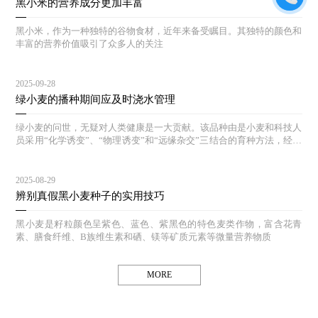
黑小米的营养成分更加丰富
黑小米，作为一种独特的谷物食材，近年来备受瞩目。其独特的颜色和
丰富的营养价值吸引了众多人的关注
2025-09-28
绿小麦的播种期间应及时浇水管理
绿小麦的问世，无疑对人类健康是一大贡献。该品种由是小麦和科技人
员采用“化学诱变”、“物理诱变”和“远缘杂交”三结合的育种方法，经过
多年的选育和对照实验，其生态结构合理，能达到高产、等特点。
2025-08-29
辨别真假黑小麦种子的实用技巧
黑小麦是籽粒颜色呈紫色、蓝色、紫黑色的特色麦类作物，富含花青
素、膳食纤维、B族维生素和硒、镁等矿质元素等微量营养物质
MORE