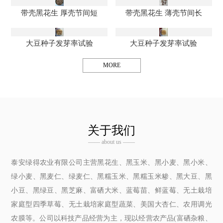
带壳黑花生 厚壳节间短
带壳黑花生 薄壳节间长
大豆种子发芽率试验
大豆种子发芽率试验
MORE
关于我们
—— about us ——
泰安绿得农业有限公司主营黑花生、黑玉米、黑小麦、黑小米、
绿小麦、黑麦仁、绿麦仁、黑糯玉米、黑糯玉米糁、黑大豆、黑
小豆、黑绿豆、黑芝麻、富硒大米、蓝莓苗、鲜蓝莓、无土栽培
家庭型四季草莓、无土栽培家庭型蔬菜、美国大杏仁、农用调光
农膜等。公司以科技产品经营为主，现以经营农产品(富硒杂粮、