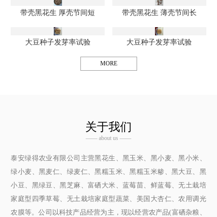
带壳黑花生 厚壳节间短
带壳黑花生 薄壳节间长
大豆种子发芽率试验
大豆种子发芽率试验
MORE
关于我们
—— about us ——
泰安绿得农业有限公司主营黑花生、黑玉米、黑小麦、黑小米、
绿小麦、黑麦仁、绿麦仁、黑糯玉米、黑糯玉米糁、黑大豆、黑
小豆、黑绿豆、黑芝麻、富硒大米、蓝莓苗、鲜蓝莓、无土栽培
家庭型四季草莓、无土栽培家庭型蔬菜、美国大杏仁、农用调光
农膜等。公司以科技产品经营为主，现以经营农产品(富硒杂粮、