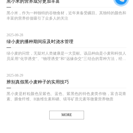
黑小米的营养成分更加丰富
黑小米，作为一种独特的谷物食材，近年来备受瞩目。其独特的颜色和
丰富的营养价值吸引了众多人的关注
2025-09-28
绿小麦的播种期间应及时浇水管理
绿小麦的问世，无疑对人类健康是一大贡献。该品种由是小麦和科技人
员采用“化学诱变”、“物理诱变”和“远缘杂交”三结合的育种方法，经过
多年的选育和对照实验，其生态结构合理，能达到高产、等特点。
2025-08-29
辨别真假黑小麦种子的实用技巧
黑小麦是籽粒颜色呈紫色、蓝色、紫黑色的特色麦类作物，富含花青
素、膳食纤维、B族维生素和硒、镁等矿质元素等微量营养物质
MORE