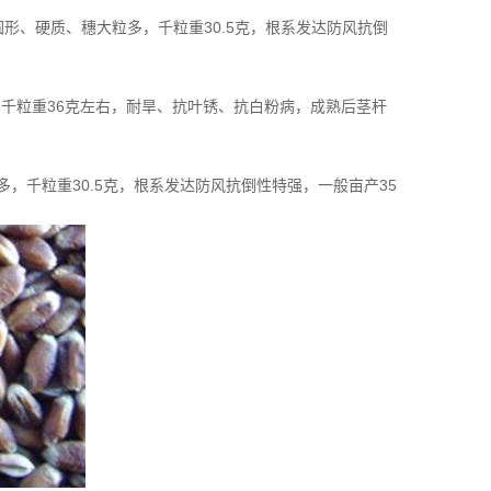
圆形、硬质、穗大粒多，千粒重30.5克，根系发达防风抗倒
个，千粒重36克左右，耐旱、抗叶锈、抗白粉病，成熟后茎杆
，千粒重30.5克，根系发达防风抗倒性特强，一般亩产35