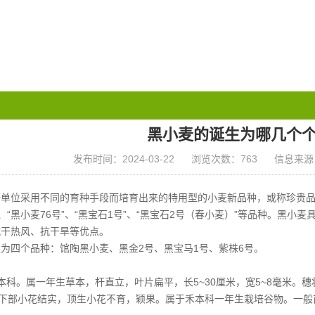
黑小麦的诞生为哪几个
发布时间：2024-03-22
浏览次数：763
信息来源
单位采用不同的育种手段而培育出来的特用型的小麦新品种，或称珍贵品种。
号”、“黑小麦76号”、“黑宝石1号”、“黑宝石2号（春小麦）”等品种。
抗干热风、抗干旱等优点。
为四个品种：馆陶黑小麦、黑金2号、黑宝马1号、紫株6号。
本科。属一年生草本，杆直立，叶片扁平，长5~30厘米，宽5~8毫米。穗状
，下部小花结实，顶生小花不育，颖果。属于禾本科一年生栽培谷物。一般亩