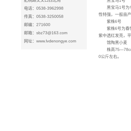
肥桃路交叉口西北角
黑宝马1号
黑宝马1号为
电话：0538-3962998
性特强，一般亩产
传真：0538-3250058
紫株6号
邮编：271600
紫株6号为春
邮箱：sbz73@163.com
紫中透红发亮，平
网址：www.lvdenongye.com
馆陶黑小麦
株高75―7
0公斤左右。