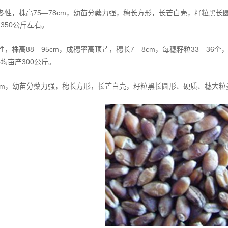
冬性，株高75―78cm，幼苗分蘖力强，穗长方形，长芒白壳，籽粒黑长
350公斤左右。
性，株高88―95cm，成穗率高顶芒，穗长7―8cm，每穗籽粒33―36
均亩产300公斤。
8cm，幼苗分蘖力强，穗长方形，长芒白壳，籽粒黑长圆形、硬质、穗大粒多