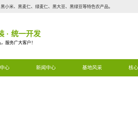
、黑小米、黑麦仁、绿麦仁、黑大豆、黑绿豆等特色农产品。
 · 统一开发
品，服务广大客户！
中心
新闻中心
基地风采
核
农产品
行业新闻
种苗
公司新闻
调光膜
技术支持
ned constant CON_PHONE_V2 -
有机肥
n a future version of PHP) in
/www
农产品
e
59