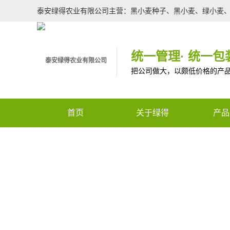
泰安绿得农业有限公司主营：黑小麦种子、黑小麦、绿小麦
统一管理· 统一包装
把公司做大，以颇低价格的产
首页
关于绿得
产品
re not found.
核心服务
特色
全国咨询热线
企业文化
种子
企业荣誉
农用
Warning
: Use of undefi
生物
(this will throw an Error i
有机
m/template/top.php
on lin