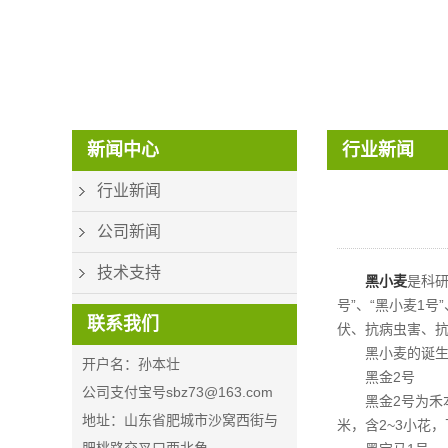
CON_PHONE_V2
新闻中心
行业新闻
行业新闻
公司新闻
技术支持
黑小麦
是科研
号”、“黑小麦1
联系我们
伏、抗病虫害、
黑小麦的诞生
开户名：孙本壮
黑金2号
公司支付宝号sbz73@163.com
黑金2号为禾
地址：山东省肥城市沙窝西街与
米，含2~3小花