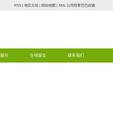
RSS
|
地区分站
|
网站地图
|
XML
公司阿里巴巴店铺
心服务
在线留言
联系我们
 assumed 'CON_PHONE_V2'
/wwwroot/lvdenongye.co