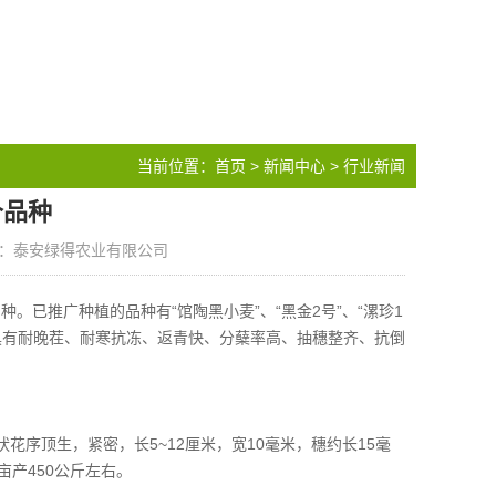
当前位置：
首页
>
新闻中心
>
行业新闻
个品种
：泰安绿得农业有限公司
已推广种植的品种有“馆陶黑小麦”、“黑金2号”、“漯珍1
黑小麦具有耐晚茬、耐寒抗冻、返青快、分蘖率高、抽穗整齐、抗倒
花序顶生，紧密，长5~12厘米，宽10毫米，穗约长15毫
产450公斤左右。