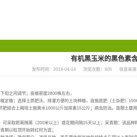
有机黑玉米的黑色素
发布时间：2019-04-14
浏览次数：605
信息来源
下旬之间调节；亩植密度2800株左右，
植定植；选择土质肥沃、排灌方便的土块种植，亩施底肥（土杂肥）1500
节肥结合上厢培土施粪水1000公斤加尿素15公斤；病虫防治。苗期土
：可采取距离隔离（200米以上）或花期间隔15天以上；采青期：该品
采青期以粒顶开始转红时为宜；