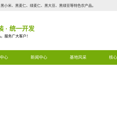
、黑小米、黑麦仁、绿麦仁、黑大豆、黑绿豆等特色农产品。
 · 统一开发
品，服务广大客户！
中心
新闻中心
基地风采
核
农产品
行业新闻
种苗
公司新闻
调光膜
技术支持
ned constant CON_PHONE_V2 -
有机肥
n a future version of PHP) in
/www
农产品
e
59