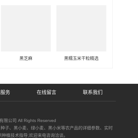
黑芝麻
黑糯玉米干粒精选
心服务
在线留言
联系我们
限公司 All Rights Reserved
麦种子、黑小麦、绿小麦、黑小米等农产品的详细参数、实时
供种植技术指导;欢迎来电咨询洽谈。