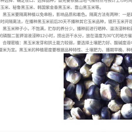
品种选择：确定茬口、选择品种，首先要依据当地气候特点与预计上市时
黑玉米、秘鲁黑玉米、韩国紫金香黑玉米、靠山黑玉米等。
：黑玉米要隔离种植以免串粉，影响品质和着色。隔离方法有两种：一是距离
时间隔离法，在播种黑玉米前后20天不播种其它玉米品种，错开玉米开
：黑玉米种子小，不饱满，贮存的养分少。播种前进行晒种、温汤浸种和
、4的磷酸二氢钾溶液浸种12小时，捞出沥干水分，放在温度为30℃的地方催
地，合理密植：黑玉米发芽和拱土能力较弱，要选择土壤肥力好、酸碱度适
4厘米为宜。黑玉米的种植密度要根据品种特性、土壤肥力、播期早晚、种