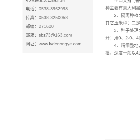
肥桃路交叉口西北角
茬口安排与
种主要有意大利
电话：0538-3962998
2、隔离种植
传真：0538-3250058
其它玉米种；二是
邮编：271600
3、种子处理
邮箱：sbz73@163.com
开；用0、2-0
网址：www.lvdenongye.com
4、精细整
播，深度一般以