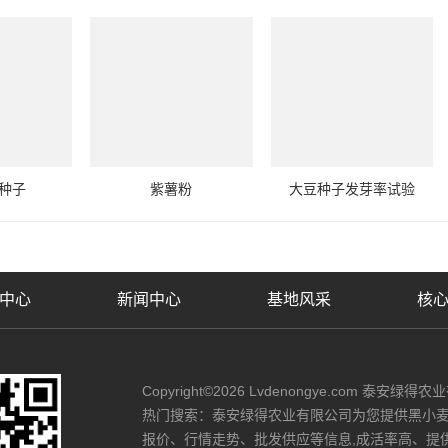
种子
紫薯粉
大豆种子发芽率试验
中心
新闻中心
基地风采
核
Copyright©2026 Lvdenongye.com 泰安绿得农业有
热门搜索：泰安绿得农业有限公司为您提供黑小
报价、行情走势、批发供应等信息,成活率高、提