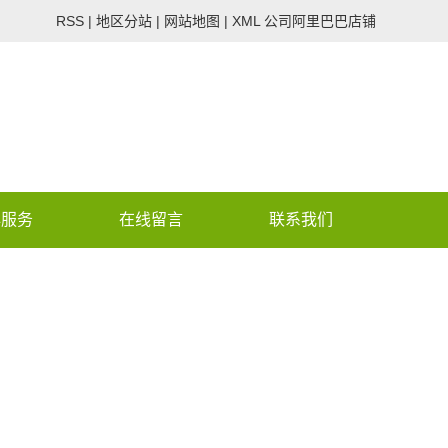
RSS
|
地区分站
|
网站地图
|
XML
公司阿里巴巴店铺
心服务
在线留言
联系我们
 assumed 'CON_PHONE_V2'
/wwwroot/lvdenongye.co