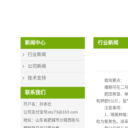
CON_PHONE_V2
新闻中心
行业新闻
行业新闻
公司新闻
技术支持
栽培要点：
播期可在二月
联系我们
肥团育苗、单
和钾肥5公斤，拔
开户名：孙本壮
注意事项：
公司支付宝号sbz73@163.com
1、隔离种植
地址：山东省肥城市沙窝西街与
粒为紫黑色。适