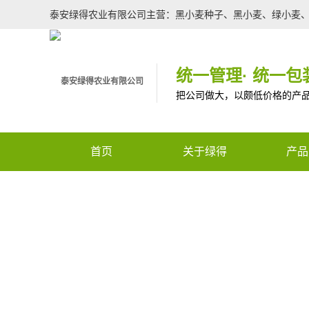
泰安绿得农业有限公司主营：黑小麦种子、黑小麦、绿小麦
统一管理· 统一包装
把公司做大，以颇低价格的产
首页
关于绿得
产品
re not found.
核心服务
特色
全国咨询热线
企业文化
种子
企业荣誉
农用
Warning
: Use of undefi
生物
(this will throw an Error i
有机
m/template/top.php
on lin