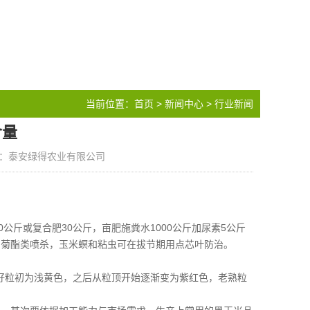
当前位置：
首页
>
新闻中心
>
行业新闻
含量
：泰安绿得农业有限公司
公斤或复合肥30公斤，亩肥施粪水1000公斤加尿素5公斤
蚕用菊酯类喷杀，玉米螟和粘虫可在拔节期用点芯叶防治。
种籽粒初为浅黄色，之后从粒顶开始逐渐变为紫红色，老熟粒