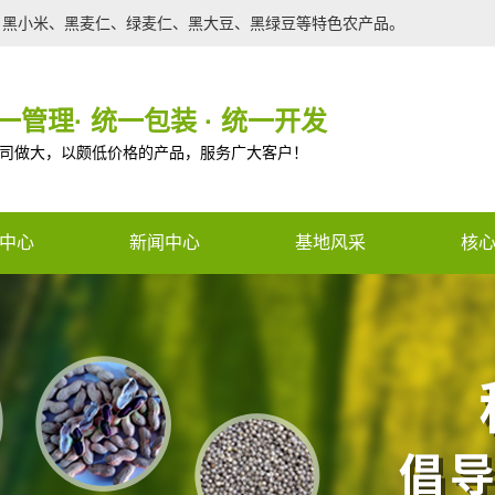
、黑小米、黑麦仁、绿麦仁、黑大豆、黑绿豆等特色农产品。
一管理· 统一包装 · 统一开发
司做大，以颇低价格的产品，服务广大客户！
中心
新闻中心
基地风采
核
农产品
行业新闻
种苗
公司新闻
调光膜
技术支持
ned constant CON_PHONE_V2 -
有机肥
n a future version of PHP) in
/www
农产品
e
59