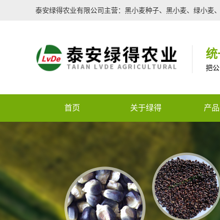
泰安绿得农业有限公司主营：黑小麦种子、黑小麦、绿小麦
统
把公
首页
关于绿得
产品
核心服务
特色
全国咨询热线
企业文化
种子
企业荣誉
农用
Warning
: Use of undefi
生物
(this will throw an Error i
有机
m/template/top.php
on lin