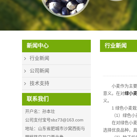
CON_PHONE_V2
新闻中心
行业新闻
行业新闻
公司新闻
技术支持
小麦作为主
意义。在对
绿小
联系我们
义。
1 绿色小麦
开户名：孙本壮
（1）绿色小
公司支付宝号sbz73@163.com
在对绿色小麦
地址：山东省肥城市沙窝西街与
选择优良品种，