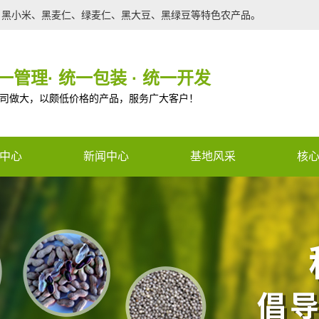
、黑小米、黑麦仁、绿麦仁、黑大豆、黑绿豆等特色农产品。
一管理· 统一包装 · 统一开发
司做大，以颇低价格的产品，服务广大客户！
中心
新闻中心
基地风采
核
农产品
行业新闻
种苗
公司新闻
调光膜
技术支持
ned constant CON_PHONE_V2 -
有机肥
n a future version of PHP) in
/www
农产品
e
59