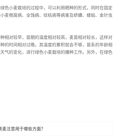
在绿色小麦栽培的过程中，可以利用晒种的形式，同时在固定
免小麦根腐病、全蚀病、纹枯病等病害及蛴螬、蝼蛄、金针虫
播种相对较早，苗期的温度相对较高，麦苗相对较长，这样对
播种的时间相对过晚，其温度的累积就会不够，苗系的年龄相
地天气的变化，进行绿色小麦栽培的播种工作。另外，在绿色
黑麦注意用于哪些方面？