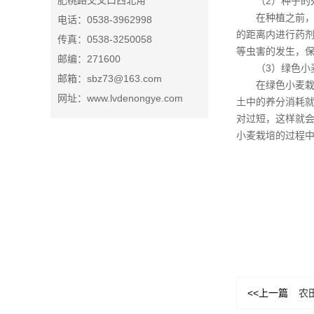
肥桃路交叉口西北角
（2）种子的
在种植之前
电话：0538-3962998
的距离内进行药
传真：0538-3250058
等虫害的发生，
邮编：271600
（3）绿色小
邮箱：sbz73@163.com
在绿色小麦
网址：www.lvdenongye.com
土中的养分消耗
对过短，这样就
小麦栽培的过程中
<<上一篇
农