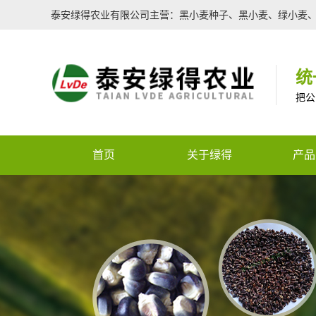
泰安绿得农业有限公司主营：黑小麦种子、黑小麦、绿小麦
统
把公
首页
关于绿得
产品
核心服务
特色
全国咨询热线
企业文化
种子
企业荣誉
农用
Warning
: Use of undefi
生物
(this will throw an Error i
有机
m/template/top.php
on lin