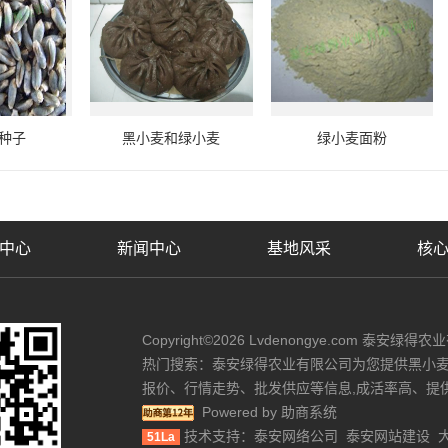
种子
黑小麦和绿小麦
绿小麦面粉
中心
新闻中心
基地风采
核
Copyright©2026 Lvdenongye.com 泰安绿得农业有
热门搜索：泰安绿得农业有限公司为您提供黑小
报价、行情走势、批发供应等信息,成活率高、提
Powered by
助商系统
技术支持：
泰安网络公司
泰安网站建设
51La