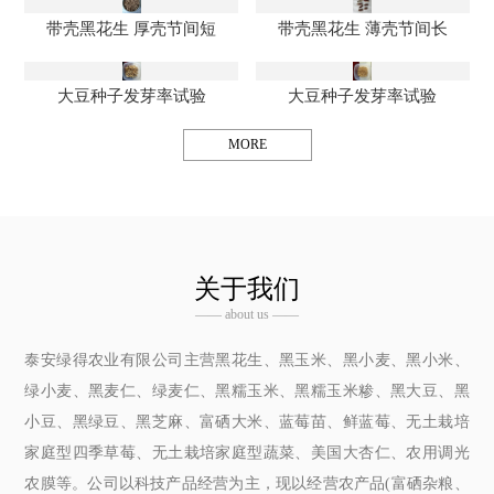
带壳黑花生 厚壳节间短
带壳黑花生 薄壳节间长
大豆种子发芽率试验
大豆种子发芽率试验
MORE
关于我们
—— about us ——
泰安绿得农业有限公司主营黑花生、黑玉米、黑小麦、黑小米、
绿小麦、黑麦仁、绿麦仁、黑糯玉米、黑糯玉米糁、黑大豆、黑
小豆、黑绿豆、黑芝麻、富硒大米、蓝莓苗、鲜蓝莓、无土栽培
家庭型四季草莓、无土栽培家庭型蔬菜、美国大杏仁、农用调光
农膜等。公司以科技产品经营为主，现以经营农产品(富硒杂粮、